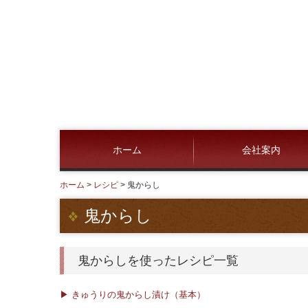
ホーム
会社案内
ホーム
レシピ
鬼からし
採用情報
鬼からし
鬼からしを使ったレシピ一覧
▶ きゅうりの鬼からし漬け（基本）