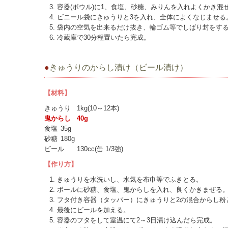
容器(ボウル)に1、食塩、砂糖、みりんを入れよくかき混
ビニール袋にきゅうりと3を入れ、全体によくなじませる
袋内の空気を出来るだけ抜き、輪ゴム等でしばり封をす
冷蔵庫で30分程置いたら完成。
●
きゅうりのからし漬け（ビール漬け）
【材料】
きゅうり
1kg(10～12本)
鬼からし
40g
食塩
35g
砂糖
180g
ビール
130cc(缶 1/3強)
【作り方】
きゅうりを水洗いし、水気を布巾等でふきとる。
ボールに砂糖、食塩、鬼からしを入れ、良くかきまぜる
フタ付き容器（タッパー）にきゅうりと2の混合からし粉
最後にビールを加える。
容器のフタをして室温にて2～3日漬け込んだら完成。