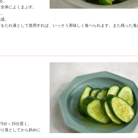
る。
り全体によくまぶす。
る。
完成。
液をたれ液として使用すれば、いっそう美味しく食べられます。また残った鬼
。
5分～15分置く。
切り落としてから斜めに