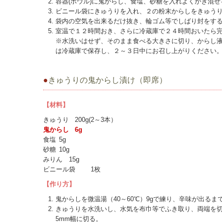
容器(ボウル)に鬼からし、食塩、砂糖を入れよくかき混ぜ
ビニール袋にきゅうりを入れ、２の粉末からしをきゅう
袋内の空気を出来るだけ抜き、輪ゴム等でしばり封をす
室温で１２時間おき、さらに冷蔵庫で２４時間おいたら
※水洗いはせず、そのまま食べる大きさに切り、からし
は冷蔵庫で保存し、２～３日中にお召し上がりください
●
きゅうりの鬼からし漬け（即席）
【材料】
きゅうり
200g(2～3本）
鬼からし
6g
食塩
5g
砂糖
10g
みりん 15g
ビニール袋
1枚
【作り方】
鬼からしを微温湯（40～60℃）9gで練り、辛味が出るまで
きゅうりを水洗いし、水気を布巾等でふき取り、両端を
5mm幅に切る。