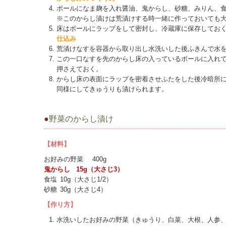
ボールになま麹を入れ醤油、鬼からし、砂糖、みりん、
※このからし漬けは荒漬けする時一緒に作っておいても
床はボールにラップをして密封し、冷蔵庫に保存してお
仕込み
荒漬けなすを容器から取り出し水洗いした後ふきんで水
この一口なすを先のからし床の入っているボールに入れ
押さえておく。
からし床の表面にラップを密着させふたをした後冷暗所に
同様にしてきゅうりも漬けられます。
●
野菜のからし漬け
【材料】
お好みの野菜
400g
鬼からし
15g（大さじ3）
食塩
10g（大さじ1/2）
砂糖
30g（大さじ4）
【作り方】
水洗いしたお好みの野菜（きゅうり、白菜、大根、人参