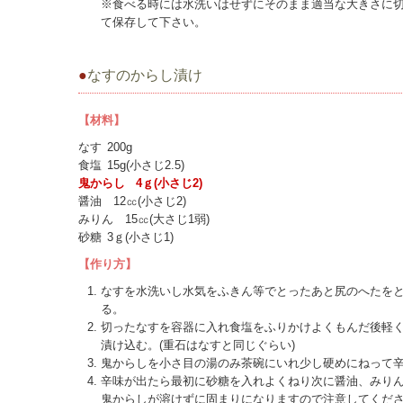
※食べる時には水洗いはせずにそのまま適当な大きさに
て保存して下さい。
●
なすのからし漬け
【材料】
なす
200g
食塩
	15g(
小さじ2.5)
鬼からし
4
ｇ(
小さじ2)
醤油
12㏄(
小さじ2)
みりん
15㏄(
大さじ1弱)
砂糖
	3ｇ(
小さじ1)
【作り方】
なすを水洗いし水気をふきん等でとったあと尻のへたをと
る。
切ったなすを容器に入れ食塩をふりかけよくもんだ後軽く重
漬け込む。(重石はなすと同じぐらい)
鬼からしを小さ目の湯のみ茶碗にいれ少し硬めにねって辛
辛味が出たら最初に砂糖を入れよくねり次に醤油、みり
鬼からしが溶けずに固まりになりますので注意してくだ