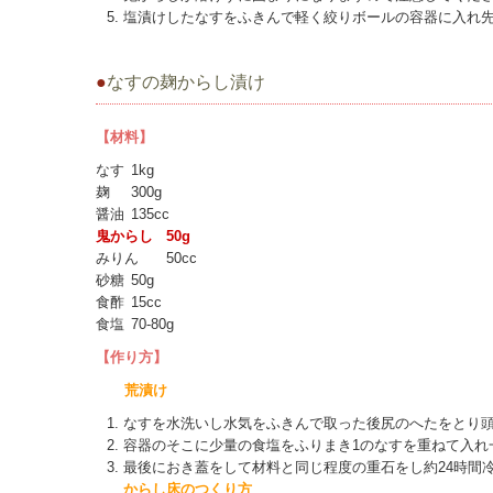
塩漬けしたなすをふきんで軽く絞りボールの容器に入れ先
●
なすの麹からし漬け
【材料】
なす
1kg
麹
300g
醤油
135cc
鬼からし
50g
みりん
50cc
砂糖
50g
食酢
15cc
食塩
70-80g
【作り方】
荒漬け
なすを水洗いし水気をふきんで取った後尻のへたをとり
容器のそこに少量の食塩をふりまき1のなすを重ねて入れ
最後におき蓋をして材料と同じ程度の重石をし約24時間
からし床のつくり方