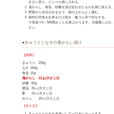
きさに切り、ビニール袋に入れる。
鬼からし、食塩、砂糖を混ぜ合わせたものを袋に加える
野菜から水分が出るまで、袋の上からよく揉む。
袋内の空気を出来るだけ抜き、輪ゴム等で封をする。
※室温で4～5時間おくと出来上がります。冷蔵庫に入れ
さい。
●
きゅうりとなすの鬼からし漬け
【材料】
きゅうり
200g
なす
200g
食塩
15g
鬼からし
	12ｇ(
大さじ2)
砂糖
80g
醤油
35㏄(大さじ2)
酢
15㏄(大さじ1)
みりん
	18㏄(
大さじ1)
【作り方】
きゅうりとなすを水洗いして一口大にカットする。