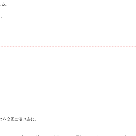
ぜる。
。
る。
。
とを交互に漬け込む。