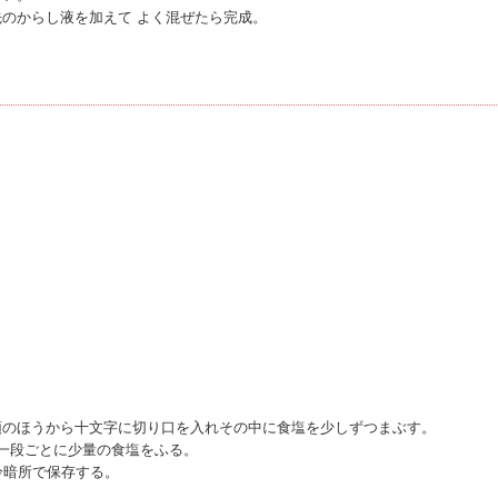
のからし液を加えて よく混ぜたら完成。
頭のほうから十文字に切り口を入れその中に食塩を少しずつまぶす。
一段ごとに少量の食塩をふる。
冷暗所で保存する。