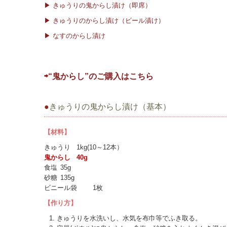
▶ きゅうりの鬼からし漬け（即席）
▶ きゅうりのからし漬け（ビール漬け）
▶ なすのからし漬け
⇨
“鬼からし”のご購入はこちら
●
きゅうりの鬼からし漬け（基本）
【材料】
きゅうり
1kg(10～12本）
鬼からし
40g
食塩
35g
砂糖
135g
ビニール袋
1枚
【作り方】
きゅうりを水洗いし、水気を布巾等でふき取る。