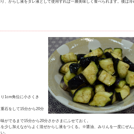
切り、からし液をタレ液として使用すれば一層美味しく食べられます。後は冷
り1cm角位に小さくき
石をして15分から20分
味がでるまで15分から20分さかさまにふせておく。
んを少し加えながらよく混ぜからし液をつくる。※醤油、みりんを一度にぜん
さい。