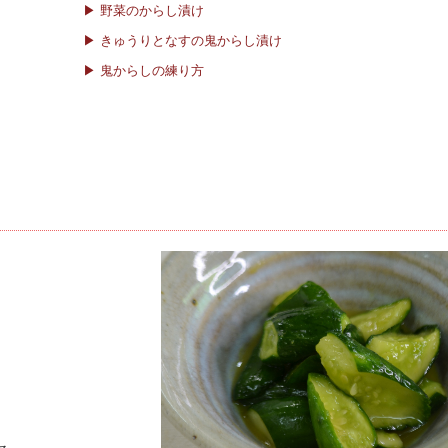
▶ 野菜のからし漬け
▶ きゅうりとなすの鬼からし漬け
▶ 鬼からしの練り方