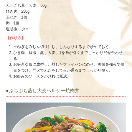
ぷちぷち蒸し大麦 50g
ひき肉 250g
玉ねぎ 1個
卵 1個
塩胡椒 少々
【作り方】
玉ねぎをみじん切りにし、しんなりするまで炒めておく。
ひき肉、鶏卵、蒸し大麦、1を糸が引くまでしっかり混ぜ合わせ
る。
お好きな形に成型し、熱したフライパンにのせ、両面を強火で焼
目をつけ、弱火でふたをして火が通るまでしっかり焼く。
お好みのソースをかければ完成。
●
ぷちぷち蒸し大麦ヘルシー焼肉丼