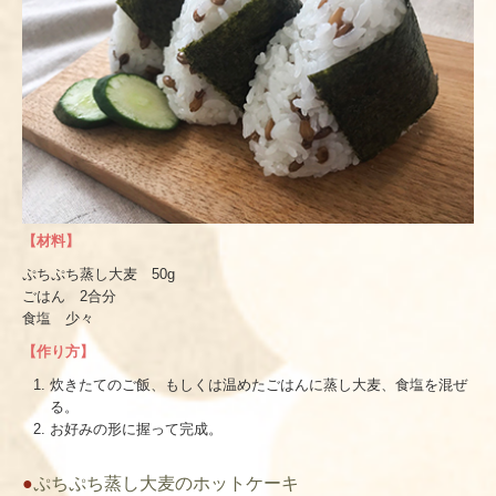
【材料】
ぷちぷち蒸し大麦 50g
ごはん 2合分
食塩 少々
【作り方】
炊きたてのご飯、もしくは温めたごはんに蒸し大麦、食塩を混ぜ
る。
お好みの形に握って完成。
●
ぷちぷち蒸し大麦のホットケーキ