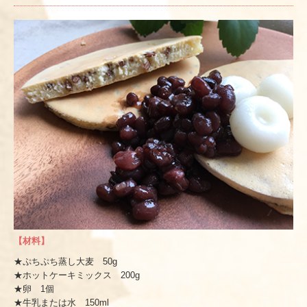
【材料】
★ぷちぷち蒸し大麦 50g
★ホットケーキミックス 200g
★卵 1個
★牛乳または水 150ml