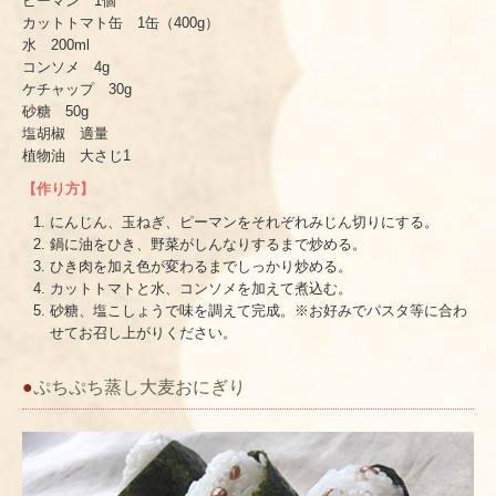
ピーマン 1個
カットトマト缶 1缶（400g）
水 200ml
コンソメ 4g
ケチャップ 30g
砂糖 50g
塩胡椒 適量
植物油 大さじ1
【作り方】
にんじん、玉ねぎ、ピーマンをそれぞれみじん切りにする。
鍋に油をひき、野菜がしんなりするまで炒める。
ひき肉を加え色が変わるまでしっかり炒める。
カットトマトと水、コンソメを加えて煮込む。
砂糖、塩こしょうで味を調えて完成。※お好みでパスタ等に合わ
せてお召し上がりください。
●
ぷちぷち蒸し大麦おにぎり