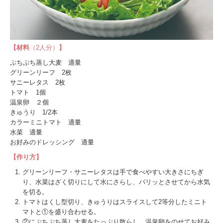
【材料
（2人分）
】
ぷちぷち蒸し大麦 適量
グリーンリーフ 2枚
サニーレタス 2枚
トマト 1個
温泉卵 ２個
きゅうり 1/2本
カラーミニトマト 適量
水菜 適量
お好みのドレッシング 適量
【作り方】
グリーンリーフ・サニーレタスは手で食べやすい大きさにちぎ
り、水菜はざく切りにして水にさらし、パリッとさせてから水気
を切る。
トマトはくし型切り、きゅうりはスライスして2等分したミニト
マトと①を盛り合わせる。
②にぷちぷち蒸し大麦をたっぷり散らし、温泉卵をのせてお好み