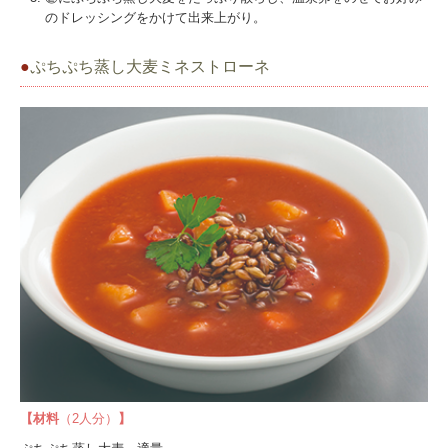
のドレッシングをかけて出来上がり。
●
ぷちぷち蒸し大麦ミネストローネ
【材料
（2人分）
】