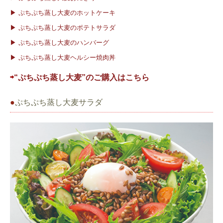
▶ ぷちぷち蒸し大麦のホットケーキ
有機こだわり商品
▶ ぷちぷち蒸し大麦のポテトサラダ
特別栽培こだわり商品
▶ ぷちぷち蒸し大麦のハンバーグ
▶ ぷちぷち蒸し大麦ヘルシー焼肉丼
その他こだわり商品
⇨
“ぷちぷち蒸し大麦”のご購入はこちら
甘
●
ぷちぷち蒸し大麦サラダ
辛
穀粉
レシピ
知って得する、栄養の豆知識
古民家cafe