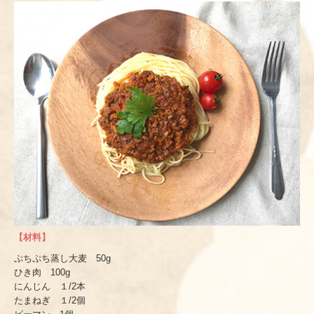
【材料】
ぷちぷち蒸し大麦 50g
ひき肉 100g
にんじん １/2本
たまねぎ １/2個