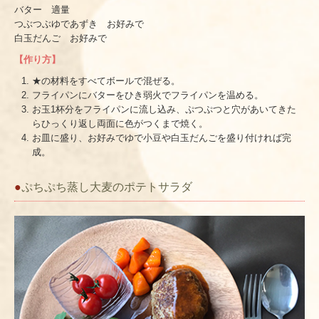
バター 適量
つぶつぶゆであずき お好みで
白玉だんご お好みで
【作り方】
★の材料をすべてボールで混ぜる。
フライパンにバターをひき弱火でフライパンを温める。
お玉1杯分をフライパンに流し込み、ぷつぷつと穴があいてきた
らひっくり返し両面に色がつくまで焼く。
お皿に盛り、お好みでゆで小豆や白玉だんごを盛り付ければ完
成。
●
ぷちぷち蒸し大麦のポテトサラダ