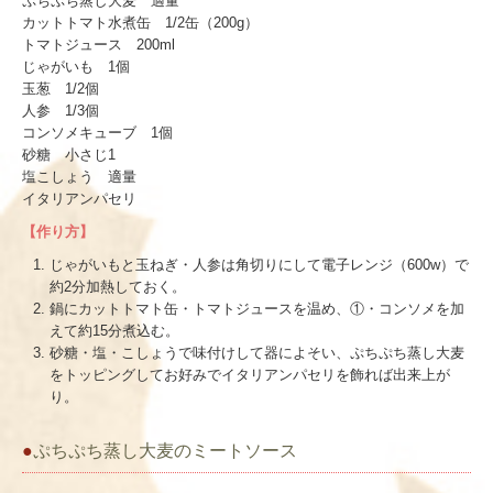
ぷちぷち蒸し大麦 適量
カットトマト水煮缶 1/2缶（200g）
トマトジュース 200ml
じゃがいも 1個
玉葱 1/2個
人参 1/3個
コンソメキューブ 1個
砂糖 小さじ1
塩こしょう 適量
イタリアンパセリ
【作り方】
じゃがいもと玉ねぎ・人参は角切りにして電子レンジ（600w）で
約2分加熱しておく。
鍋にカットトマト缶・トマトジュースを温め、①・コンソメを加
えて約15分煮込む。
砂糖・塩・こしょうで味付けして器によそい、ぷちぷち蒸し大麦
をトッピングしてお好みでイタリアンパセリを飾れば出来上が
り。
●
ぷちぷち蒸し大麦のミートソース