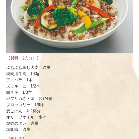
【材料
（2人分）
】
ぷちぷち蒸し大麦 適量
焼肉用牛肉 100g
アスパラ 1本
ズッキーニ 1/2本
白ネギ 1/3本
パプリカ赤・黄 各1/4個
ブロッコリー 1/6株
麦ごはん 丼2杯分
オリーブオイル 少々
焼肉のタレ 適量
塩胡椒 適量
【作り方】